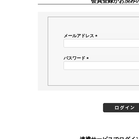
会員登録がお済み
メールアドレス
(
必
須
パスワード
)
(
必
須
)