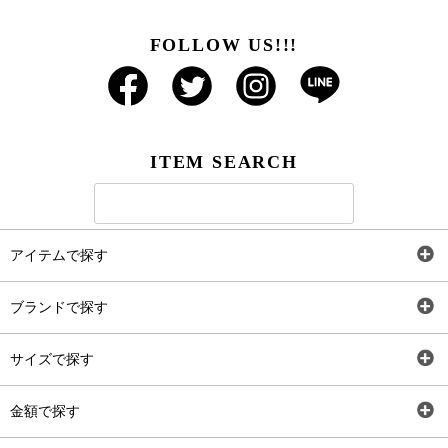
FOLLOW US!!!
ITEM SEARCH
アイテムで探す
全アイテム
ブランドで探す
トップス
AT
サイズで探す
ワンピース
Rewde
SS
金額で探す
スカート
Carina Beauty
S
～2,000円