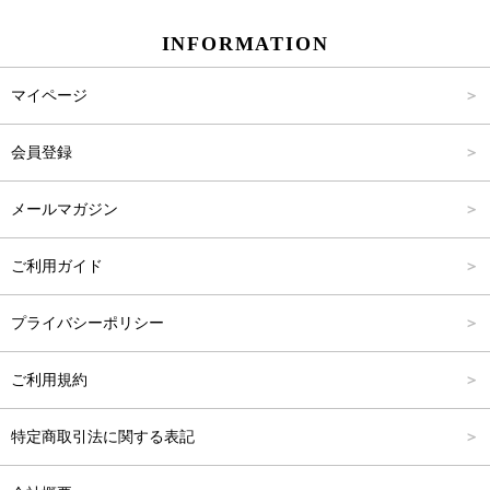
INFORMATION
パンツ
Carina Select
M
2,001円～4,000円
マイページ
アウター
Carina Outlet
L
4,001円～6,000円
会員登録
アクセサリー
FREE
6,001円～8,000円
メールマガジン
8,001円～10,000円
ご利用ガイド
10,001円～15,000円
プライバシーポリシー
15,001円～20,000円
ご利用規約
20,001円～25,000円
特定商取引法に関する表記
25,001円～