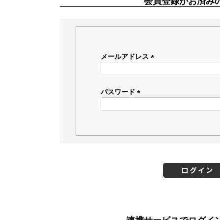
会員登録がお済み
メールアドレス
(
必
須
パスワード
)
(
必
須
)