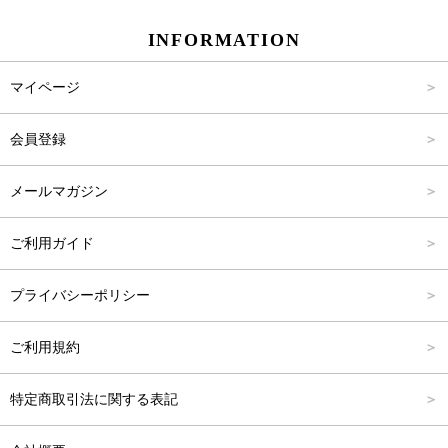
INFORMATION
パンツ
Carina Select
M
2,001円～4,000円
マイページ
アウター
Carina Outlet
L
4,001円～6,000円
会員登録
アクセサリー
FREE
6,001円～8,000円
メールマガジン
8,001円～10,000円
ご利用ガイド
10,001円～15,000円
プライバシーポリシー
15,001円～20,000円
ご利用規約
20,001円～25,000円
特定商取引法に関する表記
25,001円～