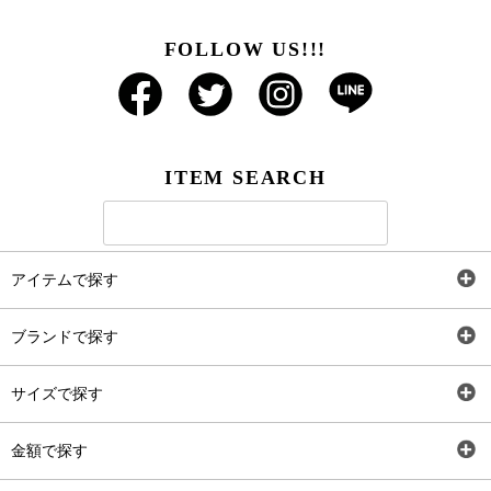
FOLLOW US!!!
ITEM SEARCH
アイテムで探す
全アイテム
ブランドで探す
トップス
AT
サイズで探す
ワンピース
Rewde
SS
金額で探す
スカート
Carina Beauty
S
～2,000円