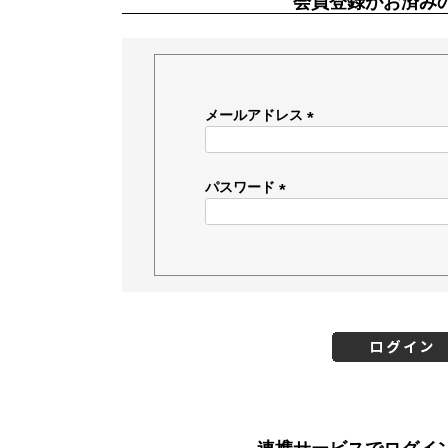
会員登録がお済み
メールアドレス
(
必
須
パスワード
)
(
必
須
)