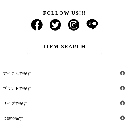
FOLLOW US!!!
ITEM SEARCH
アイテムで探す
全アイテム
ブランドで探す
トップス
AT
サイズで探す
ワンピース
Rewde
SS
金額で探す
スカート
Carina Beauty
S
～2,000円