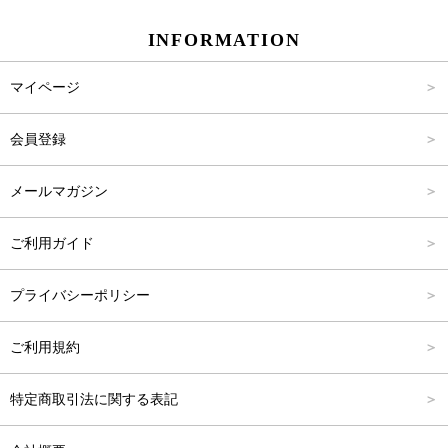
INFORMATION
パンツ
Carina Select
M
2,001円～4,000円
マイページ
アウター
Carina Outlet
L
4,001円～6,000円
会員登録
アクセサリー
FREE
6,001円～8,000円
メールマガジン
8,001円～10,000円
ご利用ガイド
10,001円～15,000円
プライバシーポリシー
15,001円～20,000円
ご利用規約
20,001円～25,000円
特定商取引法に関する表記
25,001円～