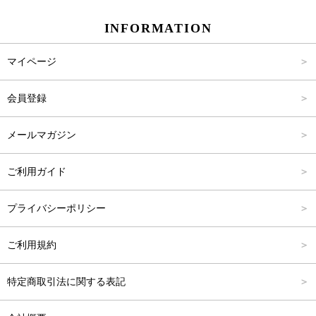
INFORMATION
パンツ
Carina Select
M
2,001円～4,000円
マイページ
アウター
Carina Outlet
L
4,001円～6,000円
会員登録
アクセサリー
FREE
6,001円～8,000円
メールマガジン
8,001円～10,000円
ご利用ガイド
10,001円～15,000円
プライバシーポリシー
15,001円～20,000円
ご利用規約
20,001円～25,000円
特定商取引法に関する表記
25,001円～