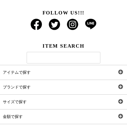
FOLLOW US!!!
ITEM SEARCH
アイテムで探す
全アイテム
ブランドで探す
トップス
AT
サイズで探す
ワンピース
Rewde
SS
金額で探す
スカート
Carina Beauty
S
～2,000円