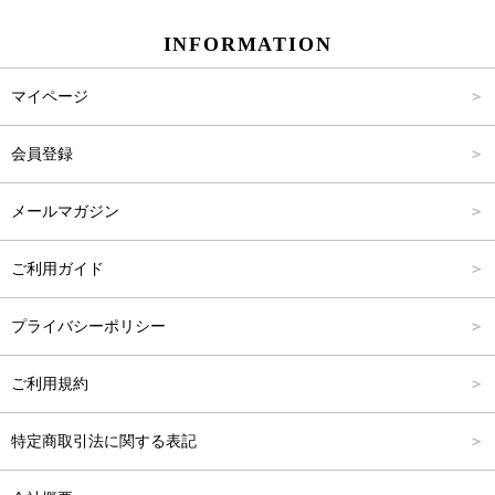
INFORMATION
パンツ
Carina Select
M
2,001円～4,000円
マイページ
アウター
Carina Outlet
L
4,001円～6,000円
会員登録
アクセサリー
FREE
6,001円～8,000円
メールマガジン
8,001円～10,000円
ご利用ガイド
10,001円～15,000円
プライバシーポリシー
15,001円～20,000円
ご利用規約
20,001円～25,000円
特定商取引法に関する表記
25,001円～