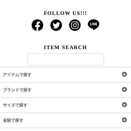
FOLLOW US!!!
ITEM SEARCH
アイテムで探す
全アイテム
ブランドで探す
トップス
AT
サイズで探す
ワンピース
Rewde
SS
金額で探す
スカート
Carina Beauty
S
～2,000円