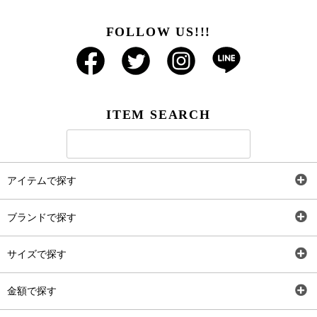
FOLLOW US!!!
ITEM SEARCH
アイテムで探す
全アイテム
ブランドで探す
トップス
AT
サイズで探す
ワンピース
Rewde
SS
金額で探す
スカート
Carina Beauty
S
～2,000円