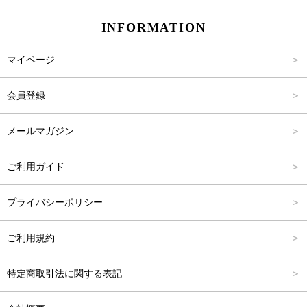
INFORMATION
パンツ
Carina Select
M
2,001円～4,000円
マイページ
アウター
Carina Outlet
L
4,001円～6,000円
会員登録
アクセサリー
FREE
6,001円～8,000円
メールマガジン
8,001円～10,000円
ご利用ガイド
10,001円～15,000円
プライバシーポリシー
15,001円～20,000円
ご利用規約
20,001円～25,000円
特定商取引法に関する表記
25,001円～