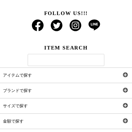
FOLLOW US!!!
ITEM SEARCH
アイテムで探す
全アイテム
ブランドで探す
トップス
AT
サイズで探す
ワンピース
Rewde
SS
金額で探す
スカート
Carina Beauty
S
～2,000円