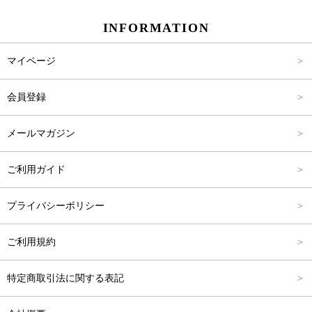
INFORMATION
パンツ
Carina Select
M
2,001円～4,000円
マイページ
アウター
Carina Outlet
L
4,001円～6,000円
会員登録
アクセサリー
FREE
6,001円～8,000円
メールマガジン
8,001円～10,000円
ご利用ガイド
10,001円～15,000円
プライバシーポリシー
15,001円～20,000円
ご利用規約
20,001円～25,000円
特定商取引法に関する表記
25,001円～