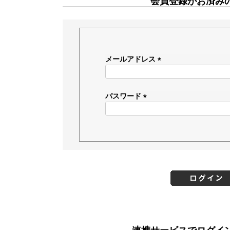
会員登録がお済み
メールアドレス
(
必
須
パスワード
)
(
必
須
)