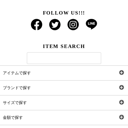
FOLLOW US!!!
ITEM SEARCH
アイテムで探す
全アイテム
ブランドで探す
トップス
AT
サイズで探す
ワンピース
Rewde
SS
金額で探す
スカート
Carina Beauty
S
～2,000円