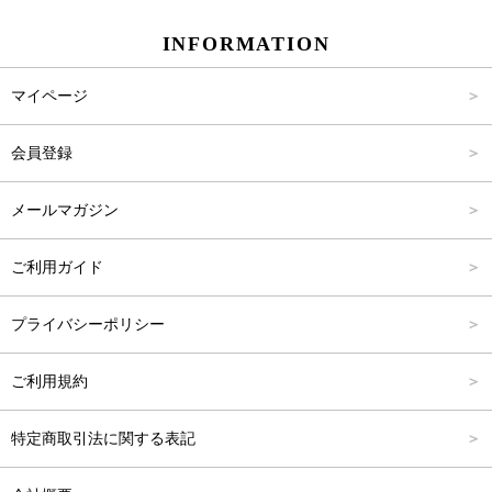
INFORMATION
パンツ
Carina Select
M
2,001円～4,000円
マイページ
アウター
Carina Outlet
L
4,001円～6,000円
会員登録
アクセサリー
FREE
6,001円～8,000円
メールマガジン
8,001円～10,000円
ご利用ガイド
10,001円～15,000円
プライバシーポリシー
15,001円～20,000円
ご利用規約
20,001円～25,000円
特定商取引法に関する表記
25,001円～