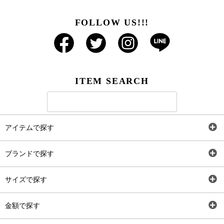
FOLLOW US!!!
ITEM SEARCH
アイテムで探す
全アイテム
ブランドで探す
トップス
AT
サイズで探す
ワンピース
Rewde
SS
金額で探す
スカート
Carina Beauty
S
～2,000円