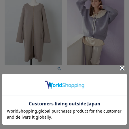
ダンボールニットノーカラーコー
片畦ニットカーディガン（1R14-
ト（1R24-8310802）
09203）
Rewde
Rewde
【30%OFF】
¥
13,200
価格
¥
8,910
⇒
税込
価格
¥
9,240
税込
入荷リクエスト受付中
入荷リクエスト受付中