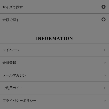
トップス
AT
サイズで探す
ワンピース
Rewde
SS
金額で探す
スカート
Carina Beauty
S
～2,000円
INFORMATION
パンツ
Carina Select
M
2,001円～4,000円
マイページ
アウター
Carina Outlet
L
4,001円～6,000円
会員登録
アクセサリー
FREE
6,001円～8,000円
メールマガジン
8,001円～10,000円
ご利用ガイド
10,001円～15,000円
プライバシーポリシー
15,001円～20,000円