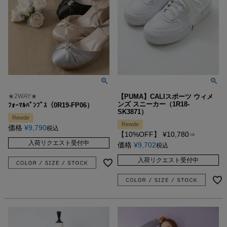
★2WAY★
【PUMA】CALIスポーツ ウィメ
ンズ スニーカー（1R18-
ﾌｫｰﾏﾙﾊﾟﾝﾌﾟｽ（0R19-FP06）
SK3871）
Rewde
Rewde
価格
¥
9,790
税込
【10%OFF】
¥
10,780
⇒
入荷リクエスト受付中
価格
¥
9,702
税込
入荷リクエスト受付中