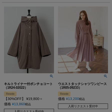
キルトライナー付ポンチョコート
ウエストタックシャツワンピース
（1R24-02022）
（1R05-09233）
Rewde
Rewde
【30%OFF】
¥
19,800
価格
¥
13,200
⇒
税込
価格
¥
13,860
税込
入荷リクエスト受付中
入荷リクエスト受付中