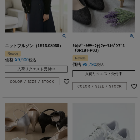
ニットブルゾン（1R16-08060）
ｶｶﾄﾊﾟｰﾙﾓﾁｰﾌ付ﾌｫｰﾏﾙﾊﾟﾝﾌﾟｽ
（0R19-FP03）
Rewde
Rewde
価格
¥
9,900
税込
価格
¥
9,790
税込
入荷リクエスト受付中
入荷リクエスト受付中