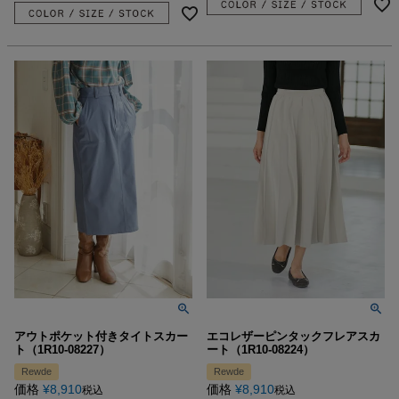
アウトポケット付きタイトスカー
エコレザーピンタックフレアスカ
ト（1R10-08227）
ート（1R10-08224）
Rewde
Rewde
価格
¥
8,910
価格
¥
8,910
税込
税込