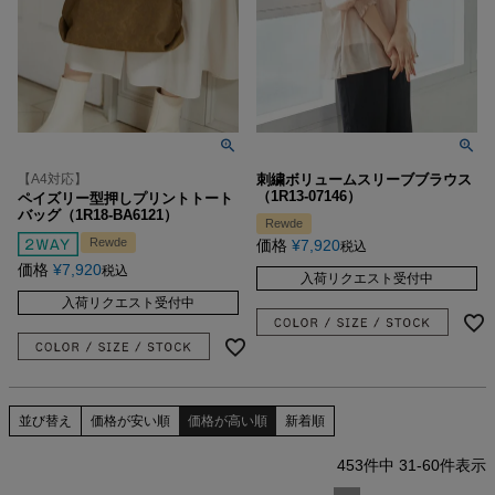
【A4対応】
刺繍ボリュームスリーブブラウス
（1R13-07146）
ペイズリー型押しプリントトート
バッグ（1R18-BA6121）
Rewde
Rewde
価格
¥
7,920
税込
価格
¥
7,920
税込
入荷リクエスト受付中
入荷リクエスト受付中
並び替え
価格が安い順
価格が高い順
新着順
453
件中
31
-
60
件表示