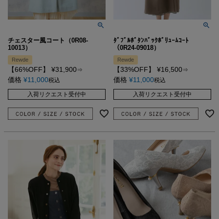
チェスター風コート（0R08-
ﾀﾞﾌﾞﾙﾎﾞﾀﾝﾊﾞｯｸﾎﾞﾘｭｰﾑｺｰﾄ
10013）
（0R24-09018）
Rewde
Rewde
【66%OFF】
¥
31,900
【33%OFF】
¥
16,500
⇒
⇒
価格
¥
11,000
価格
¥
11,000
税込
税込
入荷リクエスト受付中
入荷リクエスト受付中