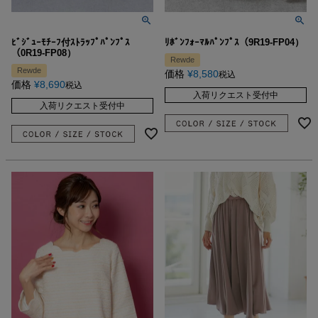
ﾋﾞｼﾞｭｰﾓﾁｰﾌ付ｽﾄﾗｯﾌﾟﾊﾟﾝﾌﾟｽ
ﾘﾎﾞﾝﾌｫｰﾏﾙﾊﾟﾝﾌﾟｽ（9R19-FP04）
（0R19-FP08）
Rewde
Rewde
価格
¥
8,580
税込
価格
¥
8,690
税込
入荷リクエスト受付中
入荷リクエスト受付中