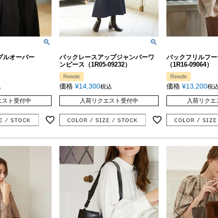
プルオーバー
バックレースアップジャンパーワ
バックフリルフー
ンピース（1R05-09232）
（1R16-09064）
Rewde
Rewde
価格
¥
14,300
価格
¥
13,200
込
税込
税
エスト受付中
入荷リクエスト受付中
入荷リクエ