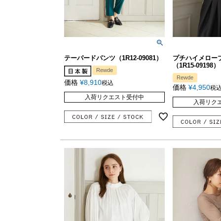
テーパードパンツ（1R12-09081）
プチハイメロー
（1R15-09198）
Rewde
Rewde
価格
¥
8,910
税込
価格
¥
4,950
税
入荷リクエスト受付中
入荷リク