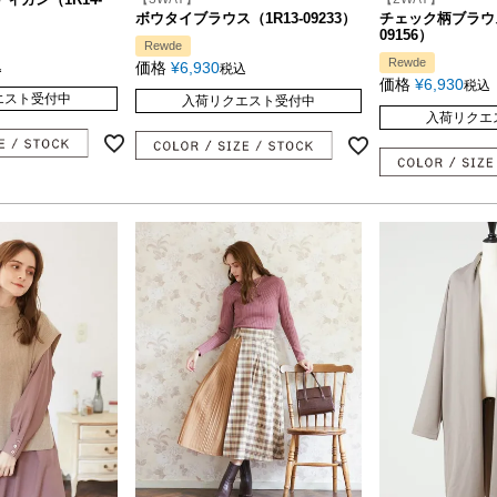
ボウタイブラウス（1R13-09233）
チェック柄ブラウス
09156）
Rewde
Rewde
込
価格
¥
6,930
税込
価格
¥
6,930
税込
エスト受付中
入荷リクエスト受付中
入荷リクエ