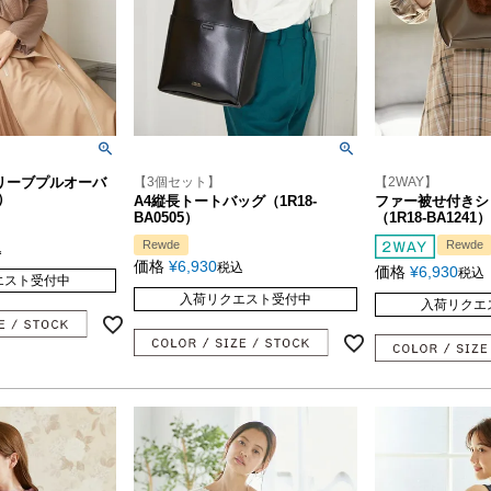
リーブプルオーバ
【3個セット】
【2WAY】
9）
A4縦長トートバッグ（1R18-
ファー被せ付きシ
BA0505）
（1R18-BA1241）
Rewde
Rewde
込
価格
¥
6,930
税込
価格
¥
6,930
税込
エスト受付中
入荷リクエスト受付中
入荷リクエ