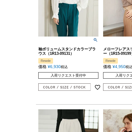
袖ボリュームスタンドカラーブラ
メローフレアス
ウス（1R13-09131）
ー（1R15-0919
Rewde
Rewde
価格
¥
6,930
価格
¥
4,950
税込
税
入荷リクエスト受付中
入荷リク