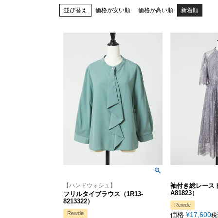
並び替え
価格が安い順
価格が高い順
新着順
【ハンドウォシュ】
袖付き総レースド
A81823）
フリルタイブラウス（1R13-
8213322）
Rewde
Rewde
価格
¥
17,600
税