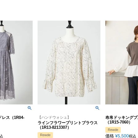
レス（1R04-
【ハンドウォシュ】
布帛ドッキングプ
（1R15-7060）
ラインフラワープリントブラウス
（1R13-8213307）
Rewde
Rewde
価格
¥
5,500
込
税込