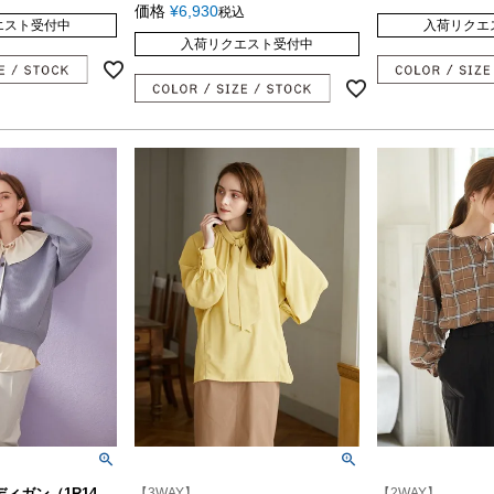
価格
¥
6,930
税込
エスト受付中
入荷リクエ
入荷リクエスト受付中
ィガン（1R14-
【3WAY】
【2WAY】