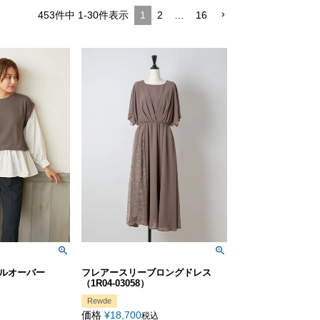
453
件中
1
-
30
件表示
1
2
…
16
ルオーバー
フレアースリーブロングドレス
（1R04-03058）
Rewde
価格
¥
18,700
税込