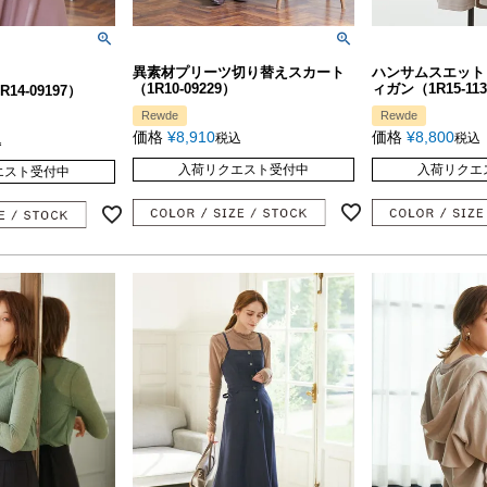
異素材プリーツ切り替えスカート
ハンサムスエット
（1R10-09229）
ィガン（1R15-113
4-09197）
Rewde
Rewde
価格
¥
8,910
価格
¥
8,800
税込
税込
込
入荷リクエスト受付中
入荷リクエ
エスト受付中