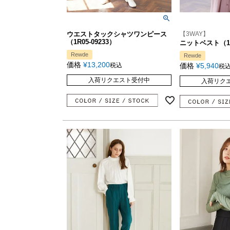
ウエストタックシャツワンピース
【3WAY】
（1R05-09233）
ニットベスト（1R1
Rewde
Rewde
価格
¥
13,200
税込
価格
¥
5,940
税
入荷リクエスト受付中
入荷リク