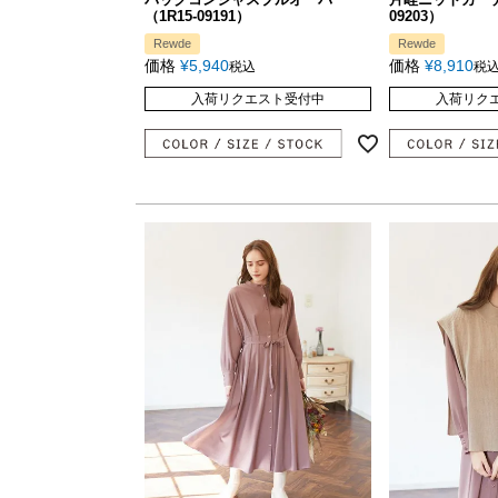
（1R15-09191）
09203）
Rewde
Rewde
価格
¥
5,940
価格
¥
8,910
税込
税
入荷リクエスト受付中
入荷リク