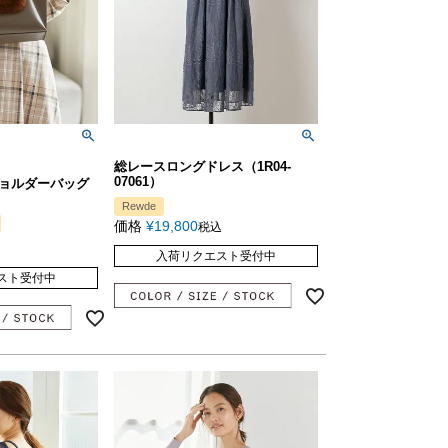
総レースロングドレス（1R04-
07061）
ョルダーバッグ
Rewde
価格
¥
19,800
税込
入荷リクエスト受付中
スト受付中