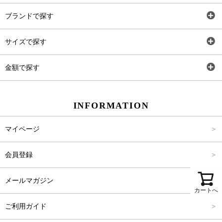
全アイテム
ブランドで探す
トップス
AT
サイズで探す
ワンピース
Rewde
SS
金額で探す
スカート
Carina Beauty
S
～2,000円
INFORMATION
パンツ
Carina Select
M
2,001円～4,000円
マイページ
アウター
Carina Outlet
L
4,001円～6,000円
会員登録
アクセサリー
FREE
6,001円～8,000円
メールマガジン
8,001円～10,000円
カートへ
ご利用ガイド
10,001円～15,000円