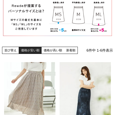
6
件中
1
-
6
件表示
並び替え
価格が安い順
価格が高い順
新着順