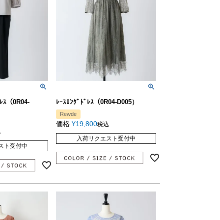
ﾞﾚｽ（0R04-
ﾚｰｽﾛﾝｸﾞﾄﾞﾚｽ（0R04-D005）
Rewde
価格
¥
19,800
税込
込
入荷リクエスト受付中
スト受付中