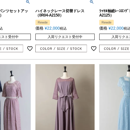
パンツセットアッ
ハイネックレース切替ドレス
ﾗｯｾﾙ袖総ﾚｰｽﾛﾝｸﾞ
1）
（0R04-A2150）
A2125）
Rewde
Rewde
価格
¥
22,000
価格
¥
22,000
込
税込
税
エスト受付中
入荷リクエスト受付中
入荷リクエ