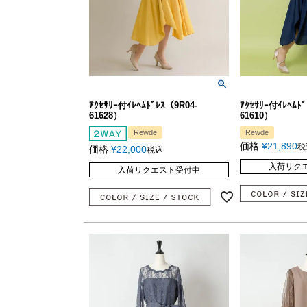
ｱｸｾｻﾘｰ付ｲﾚﾍﾑﾄﾞﾚｽ（9R04-
ｱｸｾｻﾘｰ付ｲﾚﾍﾑﾄﾞ
61628）
61610）
Rewde
Rewde
価格
¥
21,890
税
価格
¥
22,000
税込
入荷リク
入荷リクエスト受付中