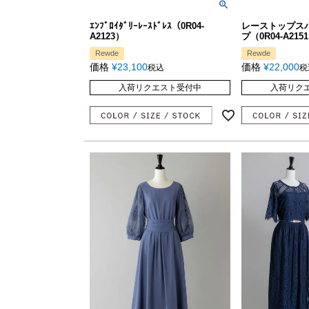
ｴﾝﾌﾞﾛｲﾀﾞﾘｰﾚｰｽﾄﾞﾚｽ（0R04-
レーストップス
A2123）
プ（0R04-A215
Rewde
Rewde
価格
¥
23,100
価格
¥
22,000
税込
税
入荷リクエスト受付中
入荷リク