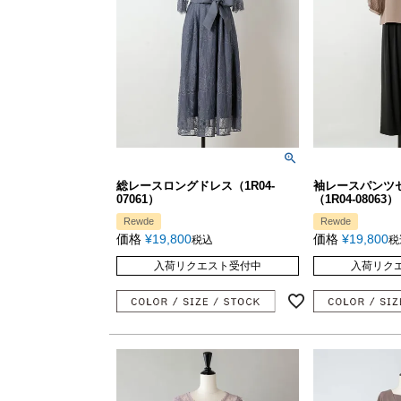
総レースロングドレス（1R04-
袖レースパンツ
07061）
（1R04-08063）
Rewde
Rewde
価格
¥
19,800
価格
¥
19,800
税込
税
入荷リクエスト受付中
入荷リク