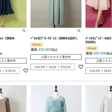
ﾚｽ（9R04-
ﾍﾞﾙﾄ付ﾌﾟﾘｰﾂﾄﾞﾚｽ（0R04-D207）
ﾊﾞｯｸｽﾋﾟﾝﾄﾞｰﾙ付ﾄ
01044）
Rewde
Rewde
価格
¥
20,900
税込
価格
¥
20,900
込
税
入荷リクエスト受付中
エスト受付中
入荷リクエ