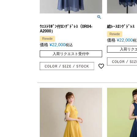
ｳｴｽﾄﾘﾎﾞﾝ付ﾛﾝｸﾞﾄﾞﾚｽ（0R04-
総ﾚｰｽﾛﾝｸﾞﾄﾞﾚｽ
A2000）
Rewde
Rewde
価格
¥
22,000
税
価格
¥
22,000
税込
入荷リク
入荷リクエスト受付中