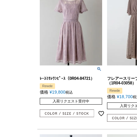
ﾚｰｽﾐﾓﾚﾜﾝﾋﾟｰｽ（0R04-84721）
フレアースリー
（1R04-03058）
Rewde
Rewde
価格
¥
19,800
税込
価格
¥
18,700
税
入荷リクエスト受付中
入荷リク