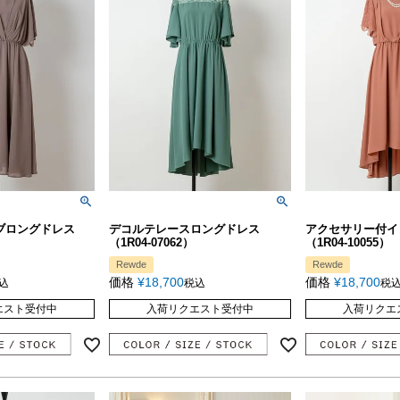
ブロングドレス
デコルテレースロングドレス
アクセサリー付イ
（1R04-07062）
（1R04-10055）
Rewde
Rewde
価格
¥
18,700
価格
¥
18,700
込
税込
税
エスト受付中
入荷リクエスト受付中
入荷リクエ