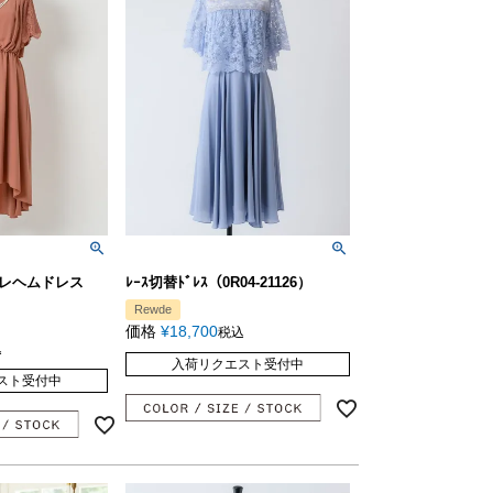
レヘムドレス
ﾚｰｽ切替ﾄﾞﾚｽ（0R04-21126）
Rewde
価格
¥
18,700
税込
込
入荷リクエスト受付中
スト受付中