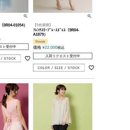
ｽ（0R04-01054）
【5色展開】
ﾌﾚﾝﾁｽﾘｰﾌﾞﾚｰｽﾄﾞﾚｽ（9R04-
A1879）
込
Rewde
スト受付中
価格
¥
22,000
税込
入荷リクエスト受付中