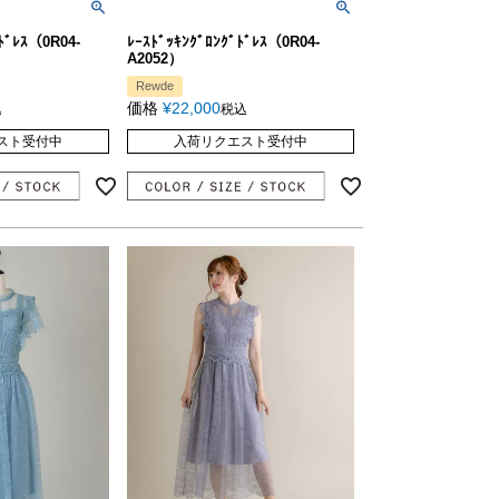
ﾄﾞﾚｽ（0R04-
ﾚｰｽﾄﾞｯｷﾝｸﾞﾛﾝｸﾞﾄﾞﾚｽ（0R04-
A2052）
Rewde
価格
¥
22,000
込
税込
スト受付中
入荷リクエスト受付中