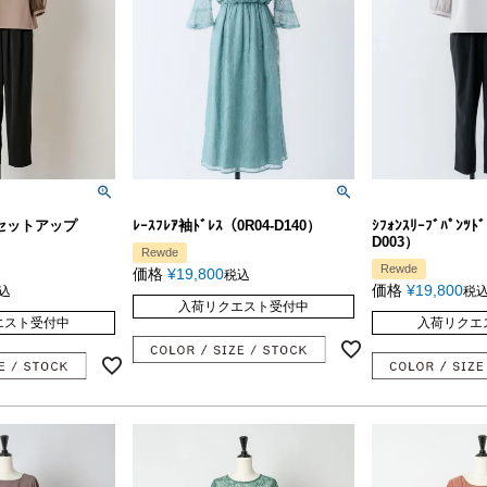
セットアップ
ﾚｰｽﾌﾚｱ袖ﾄﾞﾚｽ（0R04-D140）
ｼﾌｫﾝｽﾘｰﾌﾞﾊﾟﾝﾂﾄ
D003）
Rewde
Rewde
価格
¥
19,800
税込
価格
¥
19,800
込
税
入荷リクエスト受付中
エスト受付中
入荷リクエ