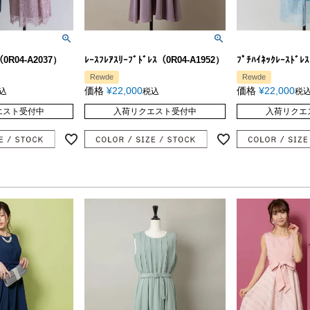
（0R04-A2037）
ﾚｰｽﾌﾚｱｽﾘｰﾌﾞﾄﾞﾚｽ（0R04-A1952）
ﾌﾟﾁﾊｲﾈｯｸﾚｰｽﾄﾞﾚ
Rewde
Rewde
価格
¥
22,000
価格
¥
22,000
込
税込
税
エスト受付中
入荷リクエスト受付中
入荷リクエ