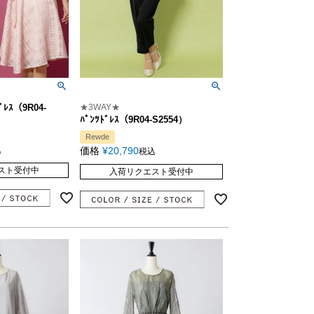
ﾞﾚｽ（9R04-
★3WAY★
ﾊﾟﾝﾂﾄﾞﾚｽ（9R04-S2554）
Rewde
込
価格
¥
20,790
税込
スト受付中
入荷リクエスト受付中