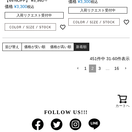
【44%OFF】
¥
5,940
⇒
価格
¥
3,300
税込
価格
¥
3,300
税込
入荷リクエスト受付中
入荷リクエスト受付中
並び替え
価格が安い順
価格が高い順
新着順
451
件中
31
-
60
件表示
1
2
3
…
16
カートへ
FOLLOW US!!!