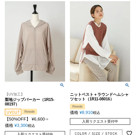
【UV加工】
ニットベスト＋ラウンドヘムシャ
ツセット（1R11-08016）
梨地ジップパーカー（1R15-
08197）
Rewde
Rewde
価格
¥
8,910
税込
【50%OFF】
¥
6,600
⇒
入荷リクエスト受付中
価格
¥
3,300
税込
入荷リクエスト受付中